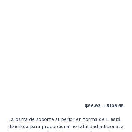
Pri
$
96.93
–
$
108.55
ran
La barra de soporte superior en forma de L está
$96
diseñada para proporcionar estabilidad adicional a
thr