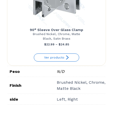
90° Sleeve Over Glass Clamp
Brushed Nickel, Chrome, Matte
Black, Satin Brass
Price
$
22.99
–
$
24.85
range:
Ver producto
$22.99
through
Peso
N/D
$24.85
Brushed Nickel, Chrome,
Finish
Matte Black
side
Left, Right