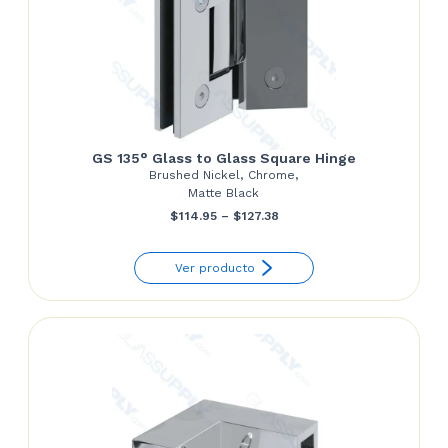
GS 135° Glass to Glass Square Hinge
Brushed Nickel, Chrome,
Matte Black
Price
$
114.95
–
$
127.38
range:
Ver producto
$114.95
through
$127.38