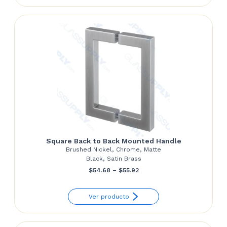
Square Back to Back Mounted Handle
Brushed Nickel, Chrome, Matte
Black, Satin Brass
Price
$
54.68
–
$
55.92
range:
Ver producto
$54.68
through
$55.92