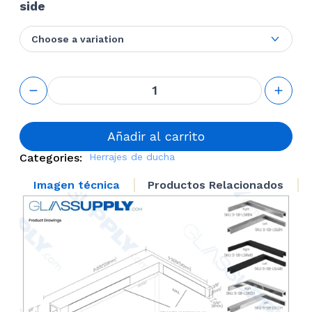
side
Choose a variation
L
Shaped
Top
Mounted
Support
Añadir al carrito
Bar
Categories:
Herrajes de ducha
cantidad
Imagen técnica
Productos Relacionados