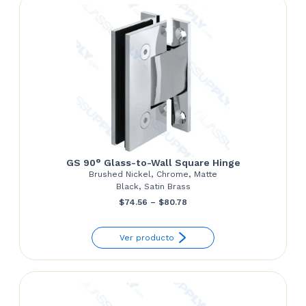
GS 90° Glass-to-Wall Square Hinge
Brushed Nickel, Chrome, Matte
Black, Satin Brass
Price
$
74.56
–
$
80.78
range:
Ver producto
$74.56
through
$80.78