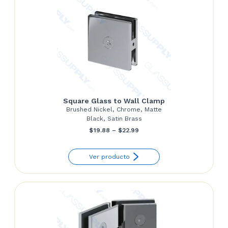
Square Glass to Wall Clamp
Brushed Nickel, Chrome, Matte
Black, Satin Brass
Price
$
19.88
–
$
22.99
range:
Ver producto
$19.88
through
$22.99