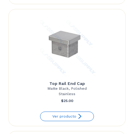
through
$41.69
Top Rail End Cap
Matte Black, Polished
Stainless
$
25.00
Ver producto