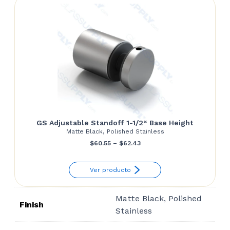
GS Adjustable Standoff 1-1/2“ Base Height
Matte Black, Polished Stainless
Price
$
60.55
–
$
62.43
range:
Ver producto
$60.55
through
Matte Black, Polished
$62.43
Finish
Stainless