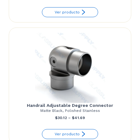
range:
Ver producto
$130.92
through
$139.81
Handrail Adjustable Degree Connector
Matte Black, Polished Stainless
Price
$
30.12
–
$
41.69
range:
Ver producto
$30.12