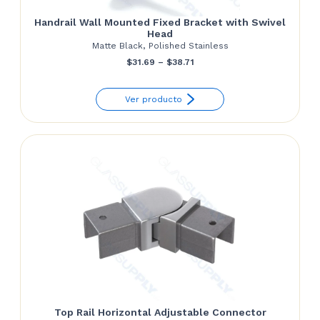
Handrail Wall Mounted Fixed Bracket with Swivel
Head
Matte Black, Polished Stainless
Price
$
31.69
–
$
38.71
range:
Ver producto
$31.69
through
$38.71
Top Rail Horizontal Adjustable Connector