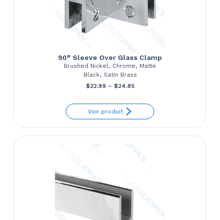
90° Sleeve Over Glass Clamp
Brushed Nickel, Chrome, Matte
Black, Satin Brass
Price
$
22.99
–
$
24.85
range:
Voir produit
$22.99
through
$24.85