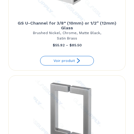
GS U-Channel for 3/8” (10mm) or 1/2″ (12mm)
Glass
Brushed Nickel, Chrome, Matte Black,
Satin Brass
Price
$
55.92
–
$
85.50
range:
Voir produit
$55.92
through
$85.50