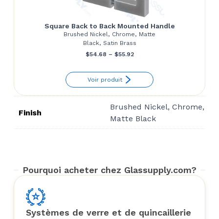
Square Back to Back Mounted Handle
Brushed Nickel, Chrome, Matte
Black, Satin Brass
Price
$
54.68
–
$
55.92
range:
Voir produit
$54.68
through
Brushed Nickel, Chrome,
$55.92
Finish
Matte Black
Pourquoi acheter chez Glassupply.com?
Systèmes de verre et de quincaillerie