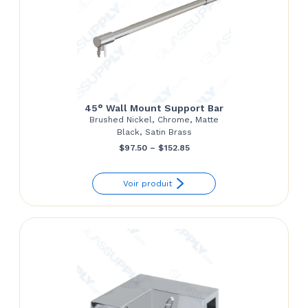
45° Wall Mount Support Bar
Brushed Nickel, Chrome, Matte
Black, Satin Brass
Price
$
97.50
–
$
152.85
range:
Voir produit
$97.50
through
$152.85