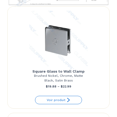
Square Glass to Wall Clamp
Brushed Nickel, Chrome, Matte
Black, Satin Brass
Price
$
19.88
–
$
22.99
range:
Voir produit
$19.88
through
$22.99