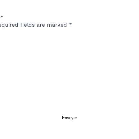
r”
equired fields are marked
*