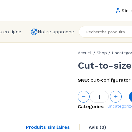
S'ins
 en ligne
Notre approche
Accueil
/
Shop
/
Uncategor
Cut-to-size
SKU:
cut-conifgurator
quantité de
Cut-to-size
configurator
Categories:
Uncategoriz
Produits similaires
Avis (0)