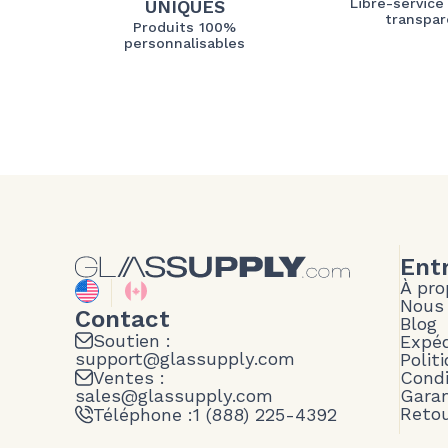
Libre-service
UNIQUES
transpar
Produits 100%
personnalisables
Ent
À pro
Nous
Contact
Blog
Soutien :
Expéd
support@glassupply.com
Polit
Ventes :
Condi
sales@glassupply.com
Garan
Reto
Téléphone :
1 (888) 225-4392