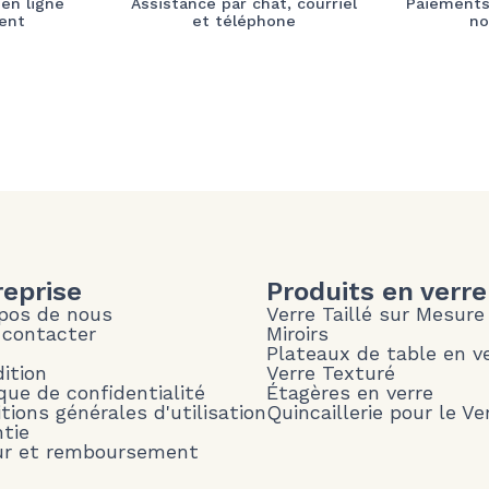
 en ligne
Assistance par chat, courriel
Paiements
ent
et téléphone
no
reprise
Produits en verre
pos de nous
Verre Taillé sur Mesure
 contacter
Miroirs
Plateaux de table en v
ition
Verre Texturé
ique de confidentialité
Étagères en verre
tions générales d'utilisation
Quincaillerie pour le Ve
tie
ur et remboursement