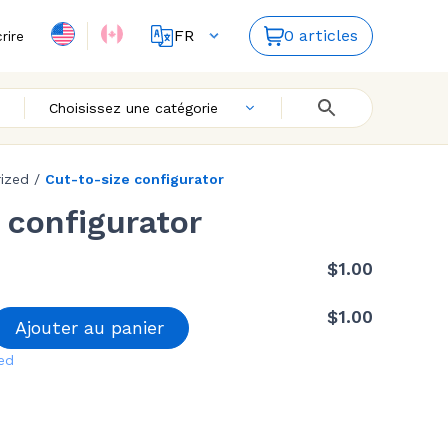
FR
0 articles
crire
ES
EN
Choisissez une catégorie
ized
/
Cut-to-size configurator
 configurator
$
1.00
$
1.00
Ajouter au panier
ed