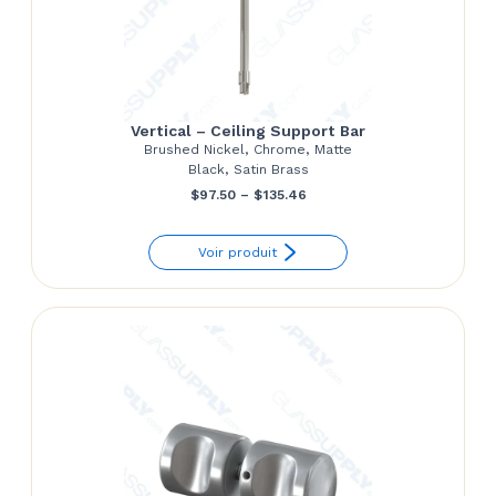
Vertical – Ceiling Support Bar
Brushed Nickel, Chrome, Matte
Black, Satin Brass
Price
$
97.50
–
$
135.46
range:
Voir produit
$97.50
through
$135.46