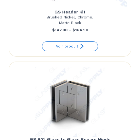
GS Header Kit
Brushed Nickel, Chrome,
Matte Black
Price
$
142.00
–
$
164.90
range:
Voir produit
$142.00
through
$164.90
GS 90° Glass to Glass Square Hinge