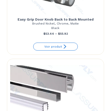
Easy Grip Door Knob Back to Back Mounted
Brushed Nickel, Chrome, Matte
Black
Price
$
53.44
–
$
55.92
range:
Voir produit
$53.44
through
$55.92