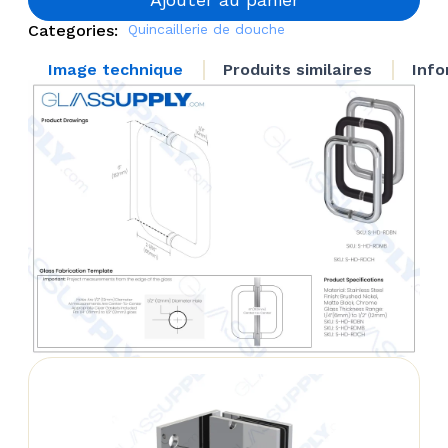
Mounted
Categories:
Quincaillerie de douche
Handle
Image technique
Produits similaires
Info