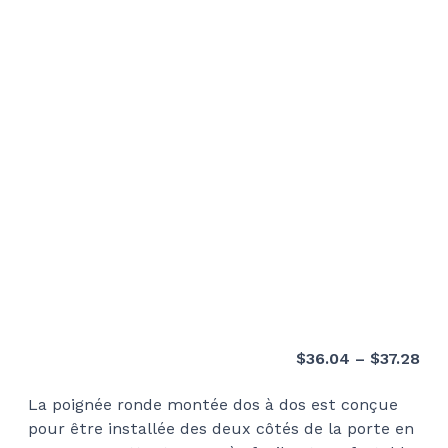
Pri
$
36.04
–
$
37.28
ran
La poignée ronde montée dos à dos est conçue
$36
pour être installée des deux côtés de la porte en
thr