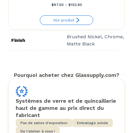
Price
$
97.50
–
$
152.85
range:
Voir produit
$97.50
through
Brushed Nickel, Chrome,
$152.85
Finish
Matte Black
Pourquoi acheter chez Glassupply.com?
Systèmes de verre et de quincaillerie
haut de gamme au prix direct du
fabricant
Pas de salles d'exposition
Emballage solide
De l'atelier à vous !