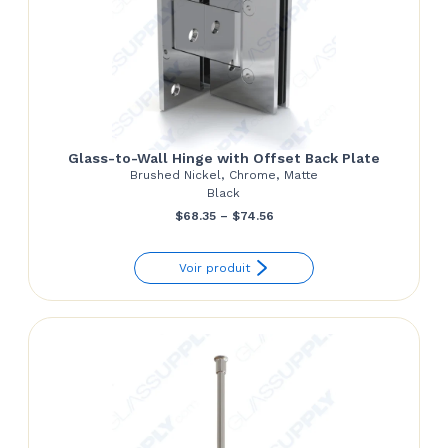
Glass-to-Wall Hinge with Offset Back Plate
Brushed Nickel, Chrome, Matte
Black
Price
$
68.35
–
$
74.56
range:
Voir produit
$68.35
through
$74.56