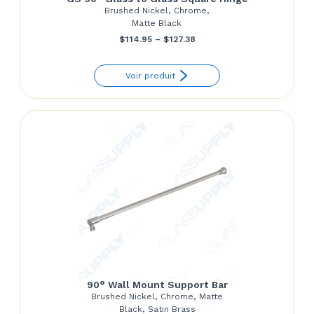
Brushed Nickel, Chrome,
Matte Black
Price
$
114.95
–
$
127.38
range:
Voir produit
$114.95
through
$127.38
90° Wall Mount Support Bar
Brushed Nickel, Chrome, Matte
Black, Satin Brass