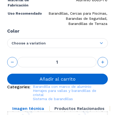
Fabricación
Uso Recomendado
Barandillas, Cercas para Piscinas,
Barandas de Seguridad,
Barandillas de Terraza
Color
Choose a variation
Bottom
Track Kit
for
Aluminum
Framed
Añadir al carrito
Railing
Categories:
Barandilla con marco de aluminio
cantidad
Herrajes para vallas y barandillas de
cristal
Sistema de barandillas
Imagen técnica
Productos Relacionados