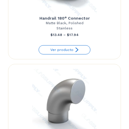
Handrail 180° Connector
Matte Black, Polished
Stainless
Price
$
13.48
–
$
17.94
range:
Ver producto
$13.48
through
$17.94