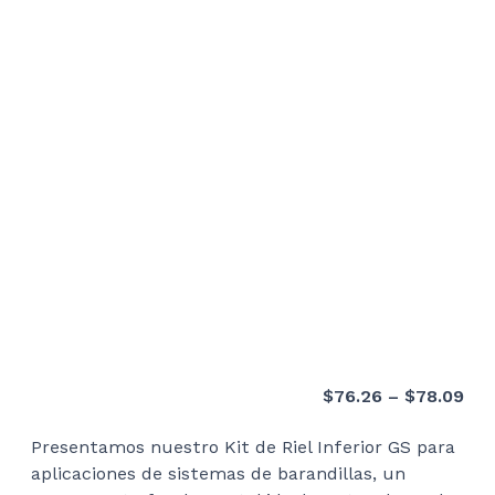
Pri
$
76.26
–
$
78.09
ran
Presentamos nuestro Kit de Riel Inferior GS para
$76
aplicaciones de sistemas de barandillas, un
thr