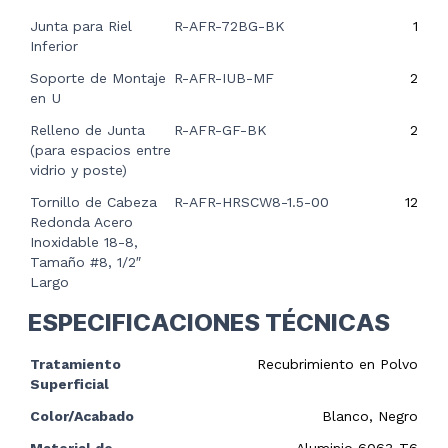
Junta para Riel
R-AFR-72BG-BK
1
Inferior
Soporte de Montaje
R-AFR-IUB-MF
2
en U
Relleno de Junta
R-AFR-GF-BK
2
(para espacios entre
vidrio y poste)
Tornillo de Cabeza
R-AFR-HRSCW8-1.5-00
12
Redonda Acero
Inoxidable 18-8,
Tamaño #8, 1/2″
Largo
ESPECIFICACIONES TÉCNICAS
Tratamiento
Recubrimiento en Polvo
Superficial
Color/Acabado
Blanco, Negro
Material de
Aluminio 6063-T6