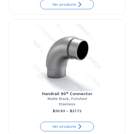
Ver producto
Handrail 90° Connector
Matte Black, Polished
Stainless
Price
$
20.93
–
$
27.72
range:
Ver producto
$20.93