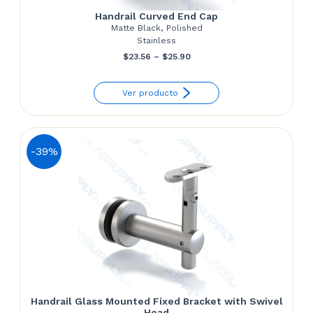
Handrail Curved End Cap
Matte Black, Polished
Stainless
Price
$
23.56
–
$
25.90
range:
Ver producto
$23.56
through
$25.90
-39%
Handrail Glass Mounted Fixed Bracket with Swivel
Head