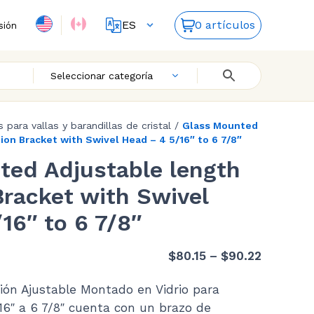
ES
0 artículos
sión
FR
EN
Seleccionar categoría
s para vallas y barandillas de cristal
/
Glass Mounted
ion Bracket with Swivel Head – 4 5/16″ to 6 7/8″
ted Adjustable length
Bracket with Swivel
16″ to 6 7/8″
Price
$
80.15
–
$
90.22
range:
ión Ajustable Montado en Vidrio para
$80.15
6″ a 6 7/8″ cuenta con un brazo de
through