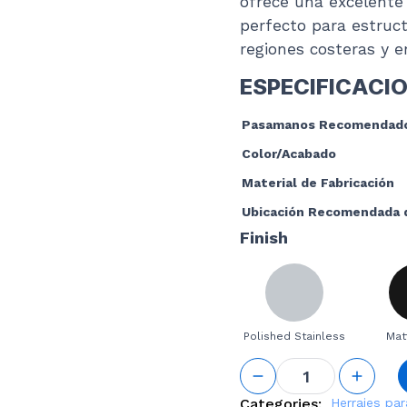
ofrece una excelente 
perfecto para estruc
regiones costeras y e
ESPECIFICACI
Pasamanos Recomendad
Color/Acabado
Material de Fabricación
Ubicación Recomendada 
Finish
Polished Stainless
Mat
Glass
Mounted
Adjustable
Categories:
Herrajes par