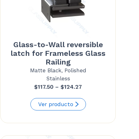
Glass-to-Wall reversible
latch for Frameless Glass
Railing
Matte Black, Polished
Stainless
Price
$
117.50
–
$
124.27
range:
$117.50
Ver producto
through
$124.27