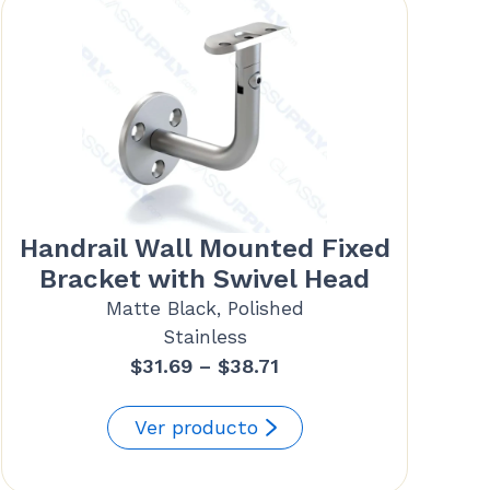
Handrail Wall Mounted Fixed
Bracket with Swivel Head
Matte Black, Polished
Stainless
Price
$
31.69
–
$
38.71
range:
$31.69
Ver producto
through
$38.71