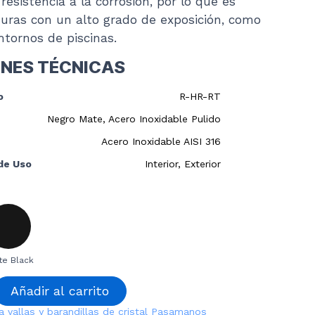
resistencia a la corrosión, por lo que es
turas con un alto grado de exposición, como
ntornos de piscinas.
ONES TÉCNICAS
o
R-HR-RT
Negro Mate, Acero Inoxidable Pulido
Acero Inoxidable AISI 316
de Uso
Interior, Exterior
te Black
Añadir al carrito
a vallas y barandillas de cristal
Pasamanos