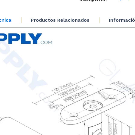
length
projection
Bracket
cnica
Productos Relacionados
Informació
with
Swivel
Head - 4
5/16" to 6
7/8"
cantidad