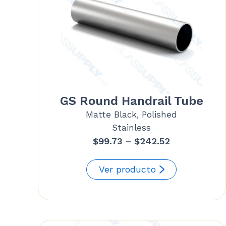
GS Round Handrail Tube
Matte Black, Polished
Stainless
Price
$
99.73
–
$
242.52
range:
$99.73
Ver producto
through
$242.52