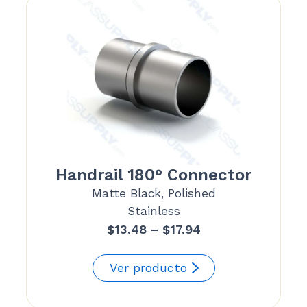
Handrail 180° Connector
Matte Black, Polished
Stainless
Price
$
13.48
–
$
17.94
range:
$13.48
Ver producto
through
$17.94