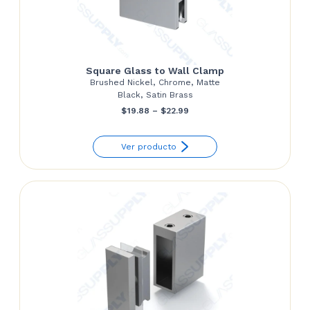
Square Glass to Wall Clamp
Brushed Nickel, Chrome, Matte
Black, Satin Brass
Price
$
19.88
–
$
22.99
range:
Ver producto
$19.88
through
$22.99