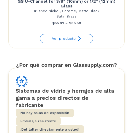
GS U-Channel for 3/8” (10mm) or 1/2″ (12mm)
Glass
Brushed Nickel, Chrome, Matte Black,
Satin Brass
Price
$
55.92
–
$
85.50
range:
Ver producto
$55.92
through
$85.50
¿Por qué comprar en Glassupply.com?
Sistemas de vidrio y herrajes de alta
gama a precios directos de
fabricante
No hay salas de exposición
Embalaje resistente
¡Del taller directamente a usted!