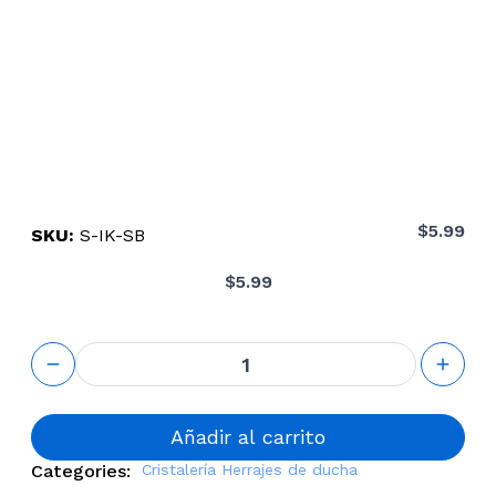
$
5.99
SKU:
S-IK-SB
$
5.99
Plastic
Setting
Blocks
cantidad
Añadir al carrito
Categories:
Cristalería
Herrajes de ducha