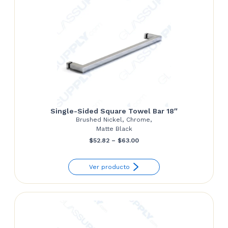
Single-Sided Square Towel Bar 18″
Brushed Nickel, Chrome,
Matte Black
Price
$
52.82
–
$
63.00
range:
Ver producto
$52.82
through
$63.00