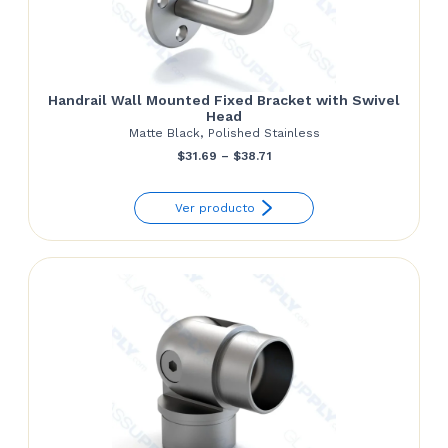
Handrail Wall Mounted Fixed Bracket with Swivel
Head
Matte Black, Polished Stainless
Price
$
31.69
–
$
38.71
range:
Ver producto
$31.69
through
$38.71