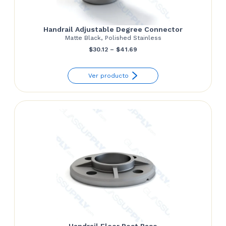
Handrail Adjustable Degree Connector
Matte Black, Polished Stainless
Price
$
30.12
–
$
41.69
range:
Ver producto
$30.12
through
$41.69