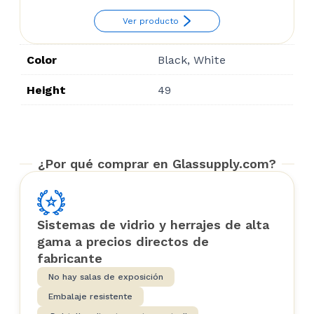
range:
Ver producto
$13.43
through
Color
Black, White
$18.46
Height
49
¿Por qué comprar en Glassupply.com?
Sistemas de vidrio y herrajes de alta
gama a precios directos de
fabricante
No hay salas de exposición
Embalaje resistente