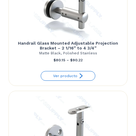
Handrail Glass Mounted Adjustable Projection
Bracket – 2 1/16″ to 4 3/4″
Matte Black, Polished Stainless
Price
$
80.15
–
$
90.22
range:
Ver producto
$80.15
through
$90.22