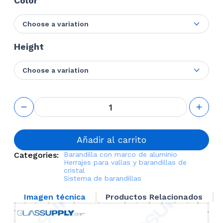
Color
Choose a variation
Height
Choose a variation
2 1/4"
Square
Post Kit
for
Aluminum
Añadir al carrito
Framed
Categories:
Barandilla con marco de aluminio
Railing
Herrajes para vallas y barandillas de
System
cristal
cantidad
Sistema de barandillas
Imagen técnica
Productos Relacionados