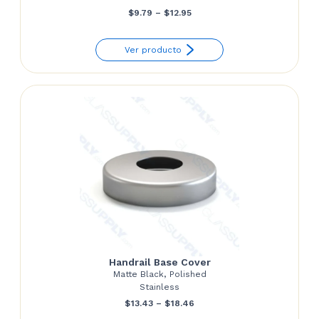
Price
$
9.79
–
$
12.95
range:
Ver producto
$9.79
through
$12.95
Handrail Base Cover
Matte Black, Polished
Stainless
Price
$
13.43
–
$
18.46