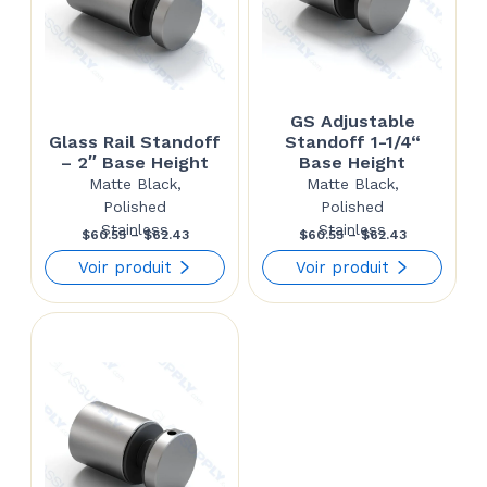
GS Adjustable
Glass Rail Standoff
Standoff 1-1/4“
– 2″ Base Height
Base Height
Matte Black,
Matte Black,
Polished
Polished
Stainless
Stainless
Price
Price
$
60.55
–
$
62.43
$
60.55
–
$
62.43
range:
range:
Voir produit
Voir produit
$60.55
$60.55
through
through
$62.43
$62.43