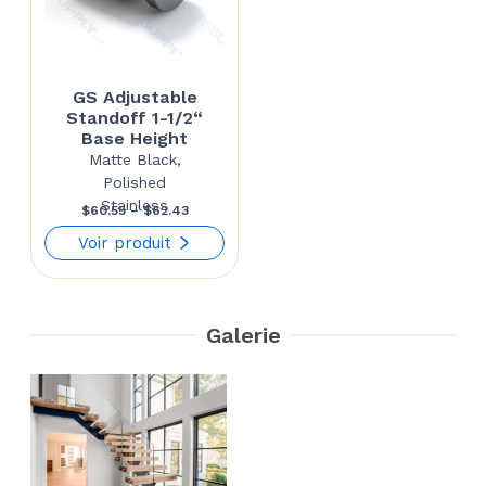
GS Adjustable
Standoff 1-1/2“
Base Height
Matte Black,
Polished
Stainless
Price
$
60.55
–
$
62.43
range:
Voir produit
$60.55
through
Galerie
$62.43