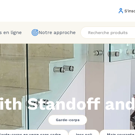
S'ins
 en ligne
Notre approche
ith Standoff and
Garde-corps
Garde-corps en verre sans cadre
Inox poli
Main courante