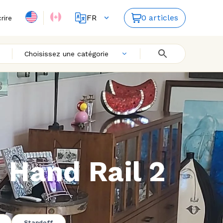
FR
0 articles
crire
ES
EN
Choisissez une catégorie
 Hand Rail 2
Standoff