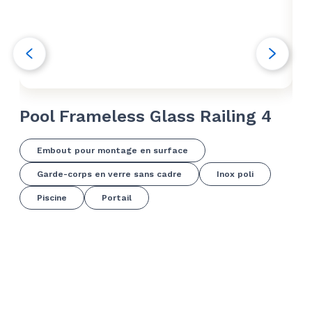
Pool Frameless Glass Railing 4
Po
Embout pour montage en surface
Garde-corps en verre sans cadre
Inox poli
Piscine
Portail