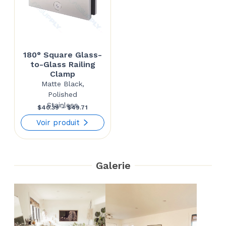
180° Square Glass-
to-Glass Railing
Clamp
Matte Black,
Polished
Stainless
Price
$
40.39
–
$
49.71
range:
Voir produit
$40.39
through
Galerie
$49.71