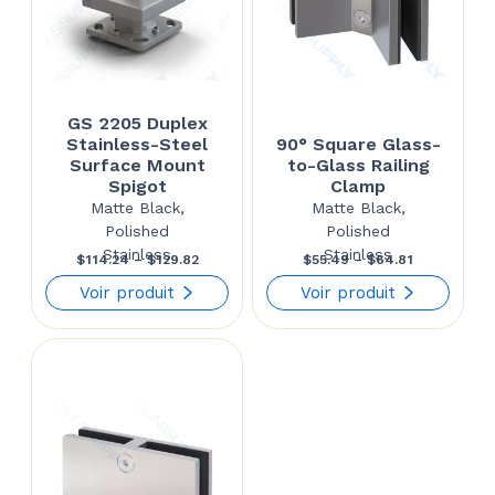
GS 2205 Duplex
Stainless-Steel
90° Square Glass-
Surface Mount
to-Glass Railing
Spigot
Clamp
Matte Black,
Matte Black,
Polished
Polished
Stainless
Stainless
Price
Price
$
114.24
–
$
129.82
$
55.49
–
$
64.81
range:
range:
Voir produit
Voir produit
$114.24
$55.49
through
through
$129.82
$64.81