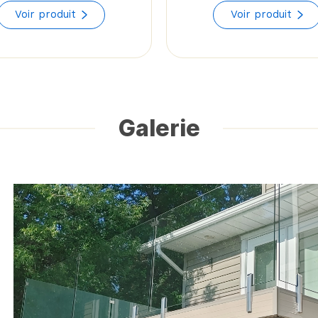
range:
Voir produit
Voir produit
$40.39
through
$49.71
Galerie