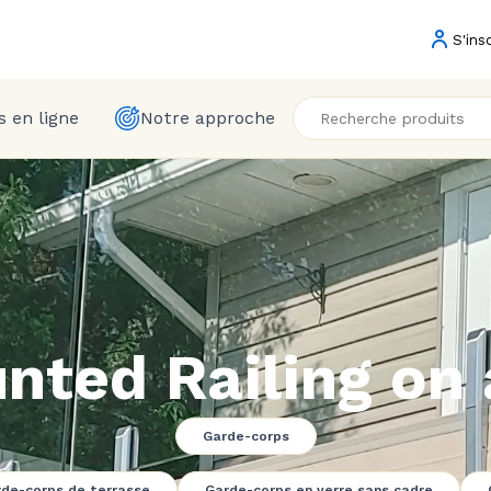
S'ins
 en ligne
Notre approche
nted Railing on 
Garde-corps
de-corps de terrasse
Garde-corps en verre sans cadre