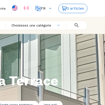
FR
0 articles
crire
ES
EN
Choisissez une catégorie
a Terrace
Garde-corps extérieur
Inox poli