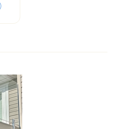
range:
$55.49
through
$64.81