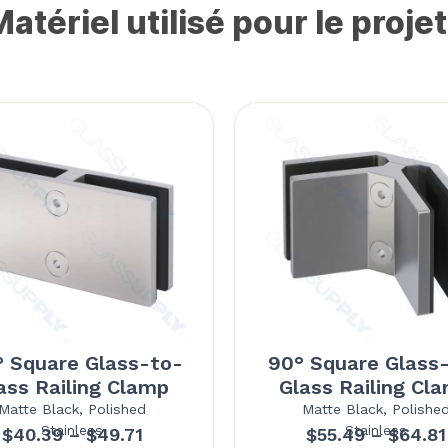
atériel utilisé pour le projet
° Square Glass-to-
90° Square Glass
ass Railing Clamp
Glass Railing Cl
Matte Black, Polished
Matte Black, Polishe
Stainless
Stainless
Price
$
40.39
–
$
49.71
$
55.49
–
$
64.81