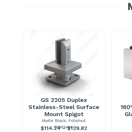
M
GS 2205 Duplex
Stainless-Steel Surface
180
Mount Spigot
Gl
Matte Black, Polished
Stainless
Price
$
114.24
–
$
129.82