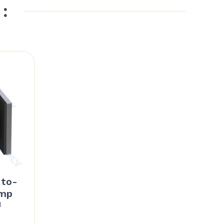
 :
-to-
amp
d
Price