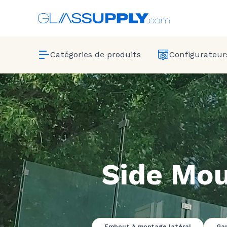
Catégories de produits
Configurateurs
Side Mou
Embout à montage latéral
Gar