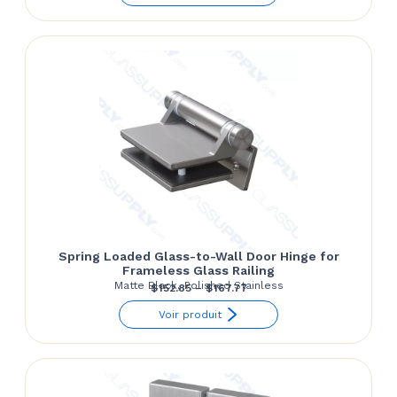
$155.34
through
$182.68
Spring Loaded Glass-to-Wall Door Hinge for
Frameless Glass Railing
Matte Black, Polished Stainless
Price
$
152.85
–
$
167.77
range:
Voir produit
$152.85
through
$167.77