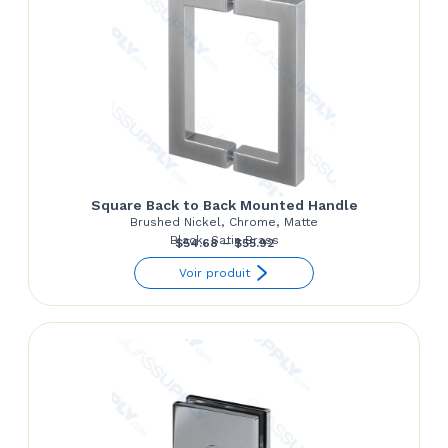
Square Back to Back Mounted Handle
Brushed Nickel, Chrome, Matte
Black, Satin Brass
Price
$
54.68
–
$
55.92
range:
Voir produit
$54.68
through
$55.92