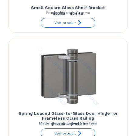
Small Square Glass Shelf Bracket
Brushed Nickel, Chrome
Price
$
22.58
–
$
24.86
range:
Voir produit
$22.58
through
$24.86
Spring Loaded Glass-to-Glass Door Hinge for
Frameless Glass Railing
Matte Black, Polished Stainless
Price
$
155.34
–
$
182.68
range:
Voir produit