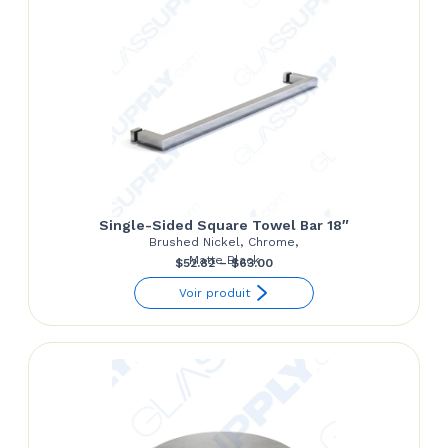
Single-Sided Square Towel Bar 18″
Brushed Nickel, Chrome,
Matte Black
Price
$
52.82
–
$
63.00
range:
Voir produit
$52.82
through
$63.00