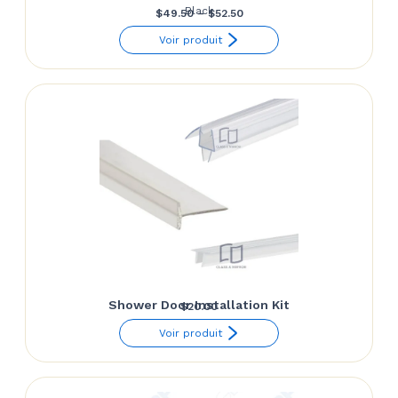
Black
Price
$
49.50
–
$
52.50
range:
Voir produit
$49.50
through
$52.50
Shower Door Installation Kit
$
20.00
Voir produit