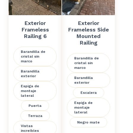
Exterior
Exterior
Frameless
Frameless Side
Railing 6
Mounted
Railing
Barandilla de
cristal sin
Barandilla de
marco
cristal sin
marco
Barandilla
exterior
Barandilla
exterior
Espiga de
montaje
Escalera
lateral
Espiga de
Puerta
montaje
lateral
Terraza
Negro mate
Vistas
increíbles