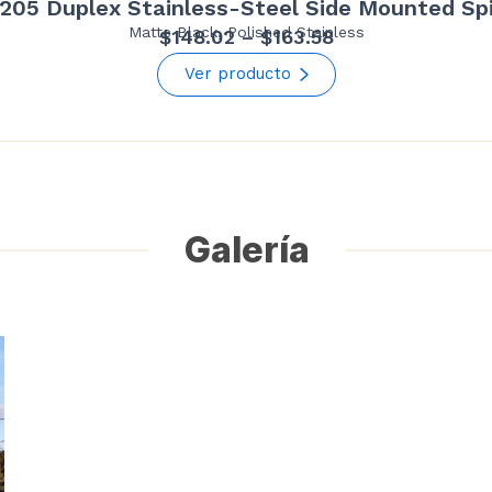
205 Duplex Stainless-Steel Side Mounted Sp
Matte Black, Polished Stainless
Price
$
148.02
–
$
163.58
range:
Ver producto
$148.02
through
$163.58
Galería