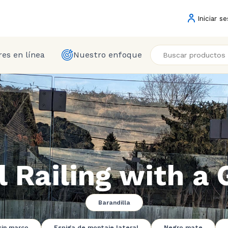
Iniciar se
es en línea
Nuestro enfoque
l Railing with a 
Barandilla
sin marco
Espiga de montaje lateral
Negro mate