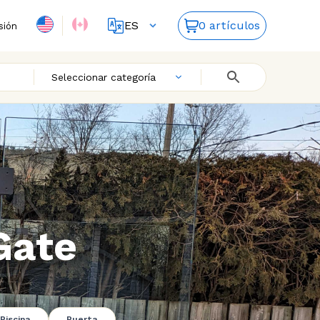
ES
0 artículos
sión
FR
EN
Seleccionar categoría
Gate
Piscina
Puerta