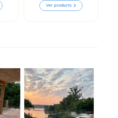
range:
range:
Ver producto
$31.94
$55.49
through
through
$41.26
$64.81