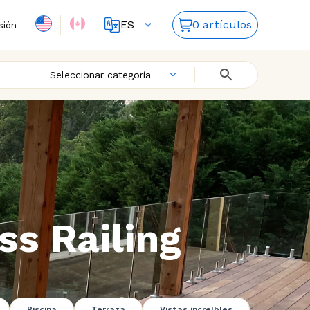
ES
0 artículos
sión
FR
EN
Seleccionar categoría
ss Railing
Piscina
Terraza
Vistas increíbles