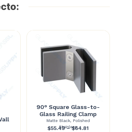
ecto:
90° Square Glass-to-
Glass Railing Clamp
all
Matte Black, Polished
Stainless
Price
Price
$
55.49
–
$
64.81