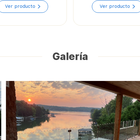
range:
Ver producto
Ver producto
$40.39
through
$49.71
Galería