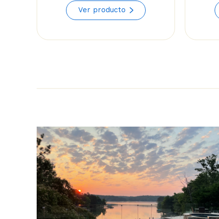
range:
Ver producto
$114.24
through
$129.82