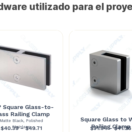
ware utilizado para el proy
° Square Glass-to-
ass Railing Clamp
Square Glass to W
Matte Black, Polished
Railing Clamp
Stainless
Price
$
40.39
–
$
49.71
$
31.94
–
$
41.26