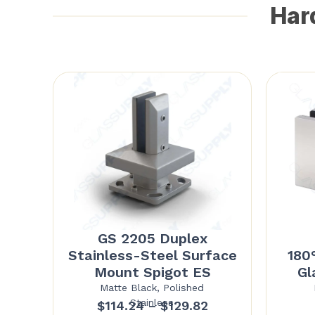
Hard
GS 2205 Duplex
Stainless-Steel Surface
180
Mount Spigot ES
Gl
Matte Black, Polished
Stainless
Price
$
114.24
–
$
129.82