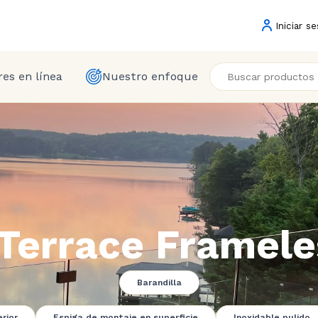
Iniciar se
es en línea
Nuestro enfoque
Terrace Framele
Barandilla
rior
Espiga de montaje en superficie
Inoxidable pulido