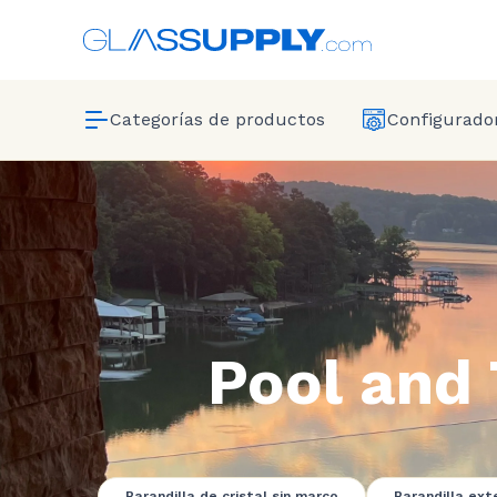
Categorías de productos
Configurador
Pool and 
Barandilla de cristal sin marco
Barandilla exte