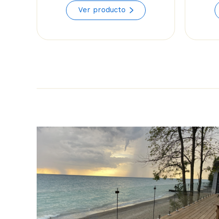
range:
Ver producto
$114.24
through
$129.82