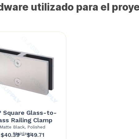
ware utilizado para el proy
° Square Glass-to-
ass Railing Clamp
Matte Black, Polished
Stainless
Price
$
40.39
–
$
49.71