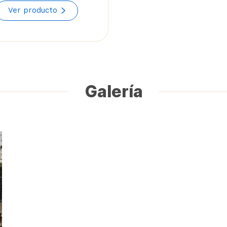
range:
Ver producto
$40.39
through
$49.71
Galería