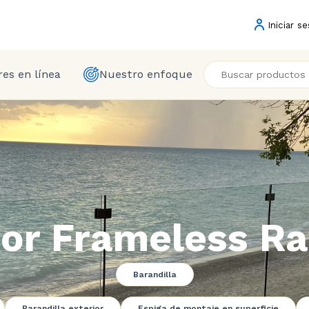
Iniciar se
es en línea
Nuestro enfoque
ior Frameless Rai
Barandilla
Barandilla exterior
Espiga de montaje en superficie