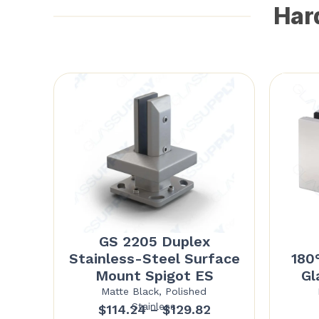
Hard
GS 2205 Duplex
Stainless-Steel Surface
180
Mount Spigot ES
Gl
Matte Black, Polished
Stainless
Price
$
114.24
–
$
129.82