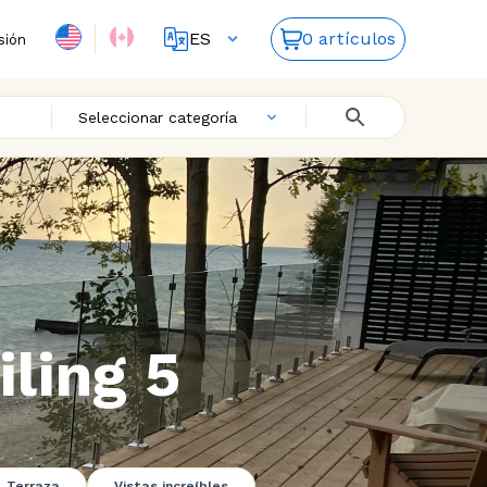
ES
0 artículos
sión
FR
EN
Seleccionar categoría
ling 5
Terraza
Vistas increíbles