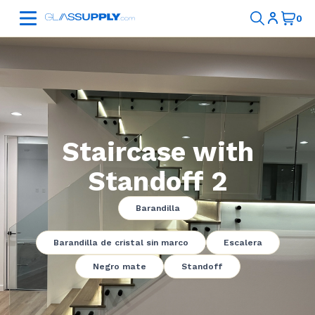
Staircase with
Standoff 2
Barandilla
Barandilla de cristal sin marco
Escalera
Negro mate
Standoff