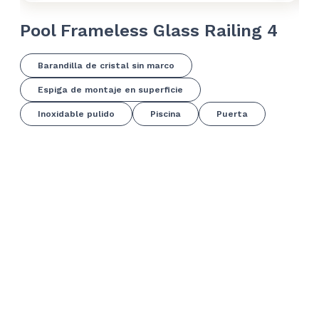
Pool Frameless Glass Railing 4
Po
Barandilla de cristal sin marco
Espiga de montaje en superficie
Inoxidable pulido
Piscina
Puerta