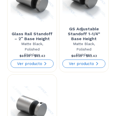
GS Adjustable
Glass Rail Standoff
Standoff 1-1/4“
– 2″ Base Height
Base Height
Matte Black,
Matte Black,
Polished
Polished
Stainless
Stainless
Price
Price
$
60.55
–
$
62.43
$
60.55
–
$
62.43
range:
range:
Ver producto
Ver producto
$60.55
$60.55
through
through
$62.43
$62.43