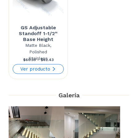
GS Adjustable
Standoff 1-1/2“
Base Height
Matte Black,
Polished
Stainless
Price
$
60.55
–
$
62.43
range:
Ver producto
$60.55
through
Galería
$62.43