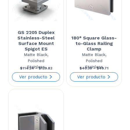
GS 2205 Duplex
Stainless-Steel
180° Square Glass-
Surface Mount
to-Glass Railing
Spigot ES
Clamp
Matte Black,
Matte Black,
Polished
Polished
Stainless
Stainless
Price
Price
$
114.24
–
$
129.82
$
40.39
–
$
49.71
range:
range:
Ver producto
Ver producto
$114.24
$40.39
through
through
$129.82
$49.71