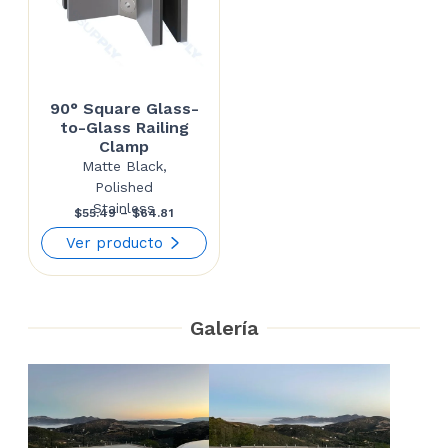
90° Square Glass-
to-Glass Railing
Clamp
Matte Black,
Polished
Stainless
Price
$
55.49
–
$
64.81
range:
Ver producto
$55.49
through
Galería
$64.81