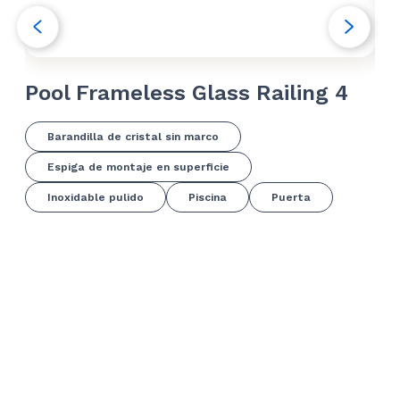
Pool Frameless Glass Railing 4
Po
Barandilla de cristal sin marco
Espiga de montaje en superficie
Inoxidable pulido
Piscina
Puerta