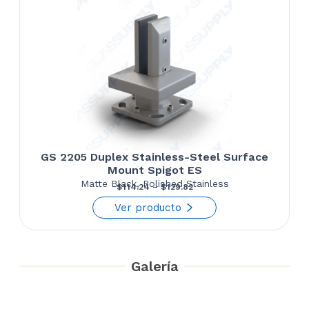
GS 2205 Duplex Stainless-Steel Surface
Mount Spigot ES
Matte Black, Polished Stainless
Price
$
114.24
–
$
129.82
range:
Ver producto
$114.24
through
Galería
$129.82