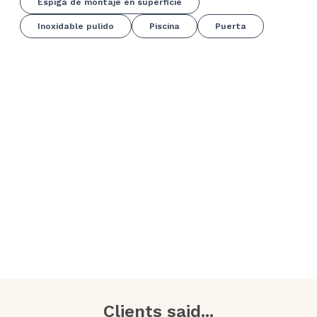
Espiga de montaje en superficie
Inoxidable pulido
Piscina
Puerta
Clients said...