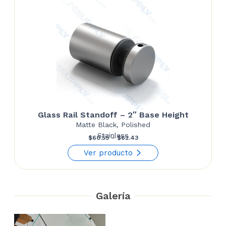
Glass Rail Standoff – 2″ Base Height
Matte Black, Polished
Stainless
Price
$
60.55
–
$
62.43
range:
Ver producto
$60.55
through
Galería
$62.43