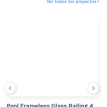
Ver todos los proyectos
Pool Frameless Glass Railing 4
Po