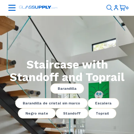
Staircase with
Standoff and Toprail
Barandilla
Barandilla de cristal sin marco
Escalera
Negro mate
Standoff
Toprail