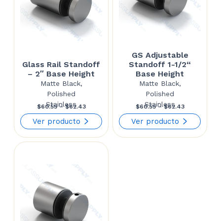
GS Adjustable
Glass Rail Standoff
Standoff 1-1/2“
– 2″ Base Height
Base Height
Matte Black,
Matte Black,
Polished
Polished
Stainless
Stainless
Price
Price
$
60.55
–
$
62.43
$
60.55
–
$
62.43
range:
range:
Ver producto
Ver producto
$60.55
$60.55
through
through
$62.43
$62.43