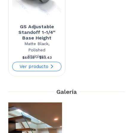
GS Adjustable
Standoff 1-1/4“
Base Height
Matte Black,
Polished
Stainless
Price
$
60.55
–
$
62.43
range:
Ver producto
$60.55
through
Galería
$62.43