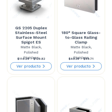
GS 2205 Duplex
Stainless-Steel
180° Square Glass-
Surface Mount
to-Glass Railing
Spigot ES
Clamp
Matte Black,
Matte Black,
Polished
Polished
Stainless
Stainless
Price
Price
$
114.24
–
$
129.82
$
40.39
–
$
49.71
range:
range:
Ver producto
Ver producto
$114.24
$40.39
through
through
$129.82
$49.71