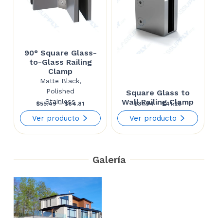
90° Square Glass-
to-Glass Railing
Clamp
Matte Black,
Polished
Square Glass to
Stainless
Wall Railing Clamp
Price
Price
$
55.49
–
$
64.81
$
31.94
–
$
41.26
range:
range:
Ver producto
Ver producto
$55.49
$31.94
through
through
Galería
$64.81
$41.26