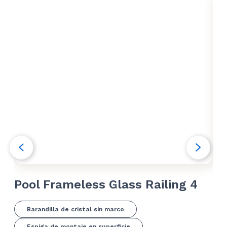
Pool Frameless Glass Railing 4
Po
Barandilla de cristal sin marco
Espiga de montaje en superficie