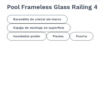
Pool Frameless Glass Railing 4
Po
Barandilla de cristal sin marco
Espiga de montaje en superficie
Inoxidable pulido
Piscina
Puerta