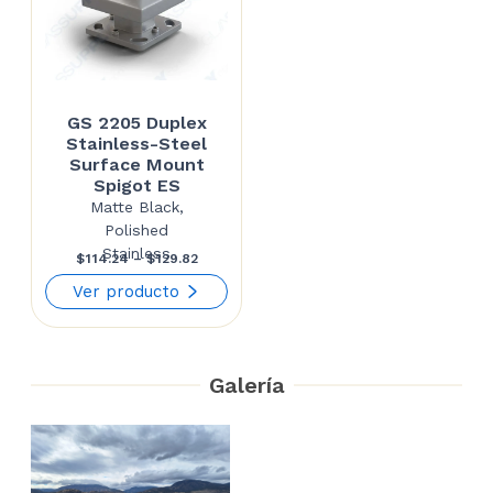
GS 2205 Duplex
Stainless-Steel
Surface Mount
Spigot ES
Matte Black,
Polished
Stainless
Price
$
114.24
–
$
129.82
range:
Ver producto
$114.24
through
Galería
$129.82