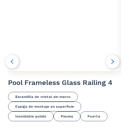
Pool Frameless Glass Railing 4
Po
Barandilla de cristal sin marco
Espiga de montaje en superficie
Inoxidable pulido
Piscina
Puerta