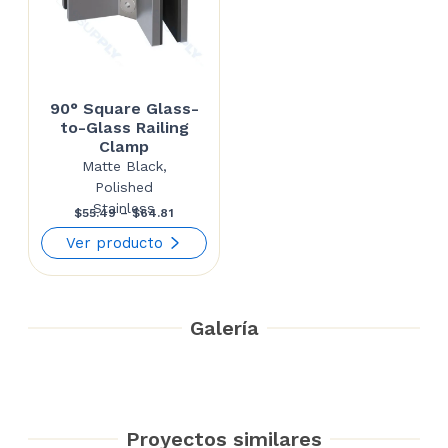
90° Square Glass-
to-Glass Railing
Clamp
Matte Black,
Polished
Stainless
Price
$
55.49
–
$
64.81
range:
Ver producto
$55.49
through
Galería
$64.81
Proyectos similares