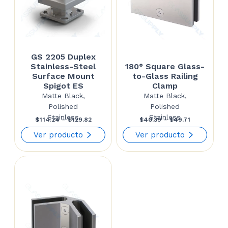
GS 2205 Duplex
Stainless-Steel
180° Square Glass-
Surface Mount
to-Glass Railing
Spigot ES
Clamp
Matte Black,
Matte Black,
Polished
Polished
Stainless
Stainless
Price
Price
$
114.24
–
$
129.82
$
40.39
–
$
49.71
range:
range:
Ver producto
Ver producto
$114.24
$40.39
through
through
$129.82
$49.71