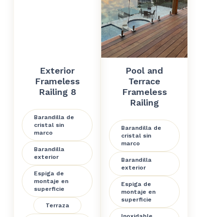
Exterior
Pool and
Frameless
Terrace
Railing 8
Frameless
Railing
Barandilla de
cristal sin
Barandilla de
marco
cristal sin
marco
Barandilla
exterior
Barandilla
exterior
Espiga de
montaje en
Espiga de
superficie
montaje en
superficie
Terraza
Inoxidable