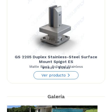
GS 2205 Duplex Stainless-Steel Surface
Mount Spigot ES
Matte Black, Polished Stainless
Price
$
114.24
–
$
129.82
range:
Ver producto
$114.24
through
Galería
$129.82