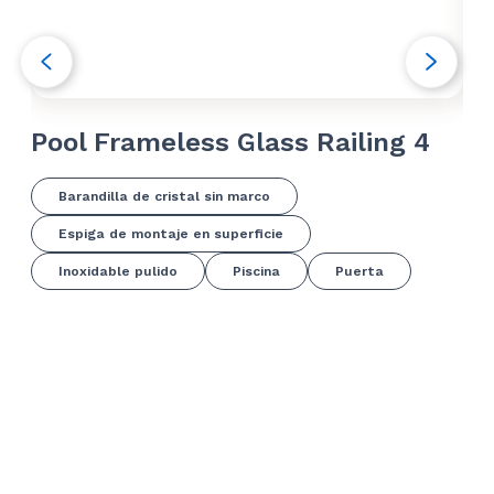
Pool Frameless Glass Railing 4
Po
Barandilla de cristal sin marco
Espiga de montaje en superficie
Inoxidable pulido
Piscina
Puerta