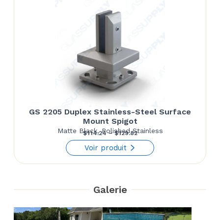
GS 2205 Duplex Stainless-Steel Surface
Mount Spigot
Matte Black, Polished Stainless
Price
$
114.24
–
$
129.82
range:
Voir produit
$114.24
through
Galerie
$129.82