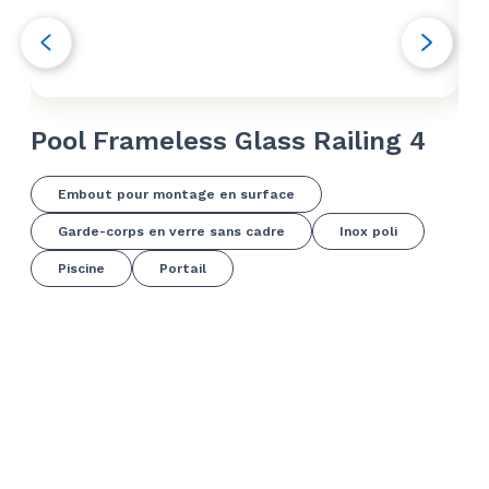
Pool Frameless Glass Railing 4
Po
Embout pour montage en surface
Garde-corps en verre sans cadre
Inox poli
Piscine
Portail