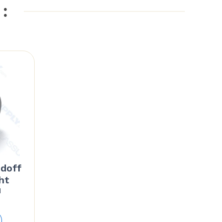
 :
ndoff
ht
d
Price
range: