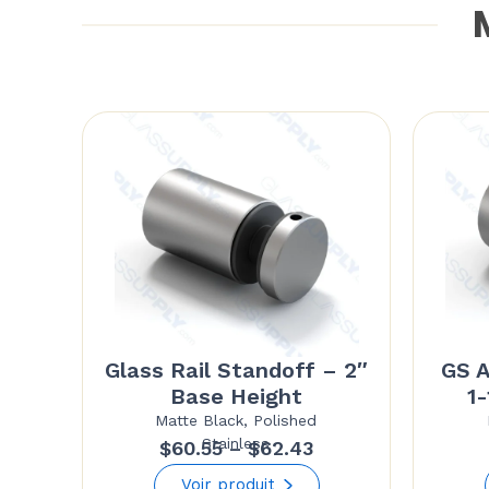
M
Glass Rail Standoff – 2″
GS A
Base Height
1
Matte Black, Polished
Stainless
Price
$
60.55
–
$
62.43
range:
Voir produit