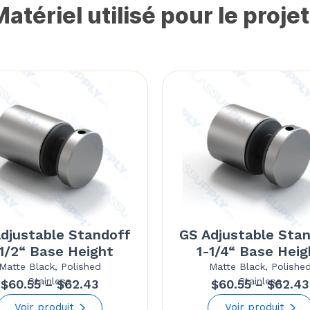
atériel utilisé pour le projet
djustable Standoff
GS Adjustable Sta
-1/2“ Base Height
1-1/4“ Base Heig
Matte Black, Polished
Matte Black, Polishe
Stainless
Stainless
Price
$
60.55
–
$
62.43
$
60.55
–
$
62.43
range:
Voir produit
Voir produit