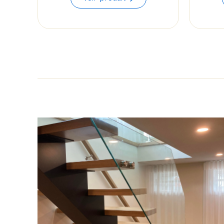
$60.55
through
$62.43