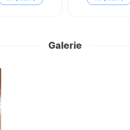
$60.55
through
$62.43
Galerie