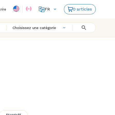
FR
0 articles
crire
ES
EN
Choisissez une catégorie
doff
Standoff