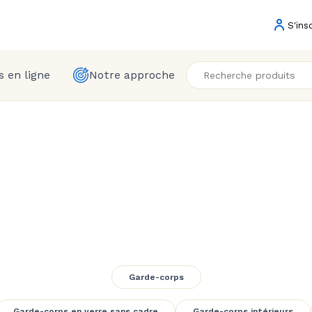
S'ins
 en ligne
Notre approche
ircase with Stan
Garde-corps
Garde-corps en verre sans cadre
Garde-corps intérieurs