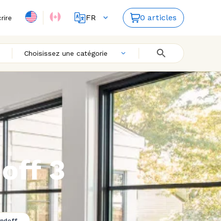
FR
0 articles
crire
ES
EN
Choisissez une catégorie
off 3
ndoff