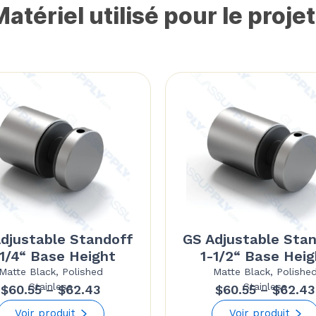
atériel utilisé pour le projet
djustable Standoff
GS Adjustable Sta
-1/4“ Base Height
1-1/2“ Base Heig
Matte Black, Polished
Matte Black, Polishe
Stainless
Stainless
Price
$
60.55
–
$
62.43
$
60.55
–
$
62.43
range:
Voir produit
Voir produit