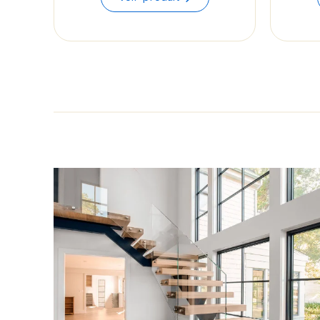
$60.55
through
$62.43