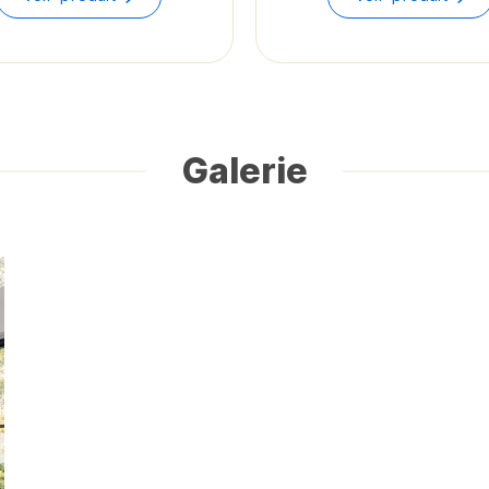
$60.55
through
$62.43
Galerie