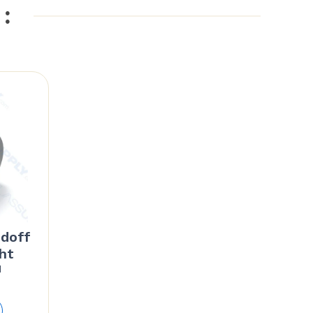
 :
ndoff
ht
d
Price
range: