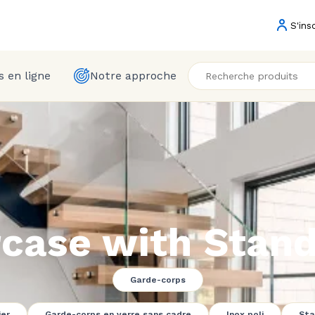
S'ins
 en ligne
Notre approche
rcase with Stand
Garde-corps
ier
Garde-corps en verre sans cadre
Inox poli
Sta