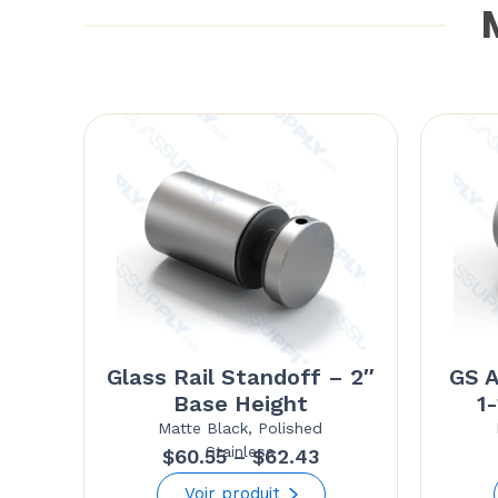
M
Glass Rail Standoff – 2″
GS A
Base Height
1
Matte Black, Polished
Stainless
Price
$
60.55
–
$
62.43
range:
Voir produit