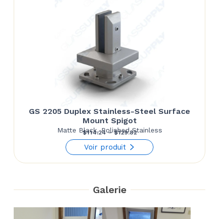
GS 2205 Duplex Stainless-Steel Surface
Mount Spigot
Matte Black, Polished Stainless
Price
$
114.24
–
$
129.82
range:
Voir produit
$114.24
through
$129.82
Galerie