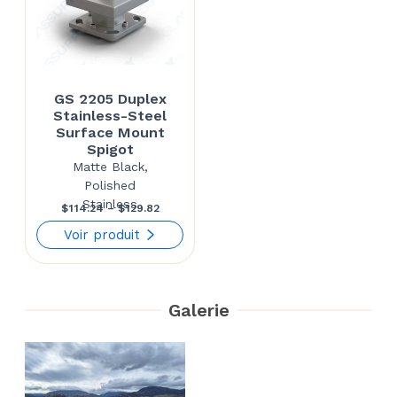
GS 2205 Duplex
Stainless-Steel
Surface Mount
Spigot
Matte Black,
Polished
Stainless
Price
$
114.24
–
$
129.82
range:
Voir produit
$114.24
through
Galerie
$129.82