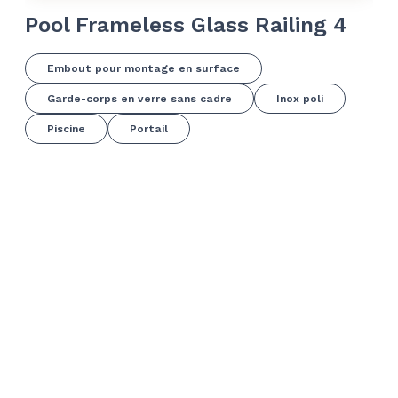
Pool Frameless Glass Railing 4
Po
Embout pour montage en surface
Garde-corps en verre sans cadre
Inox poli
Piscine
Portail