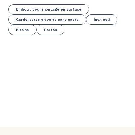
Embout pour montage en surface
Garde-corps en verre sans cadre
Inox poli
Piscine
Portail