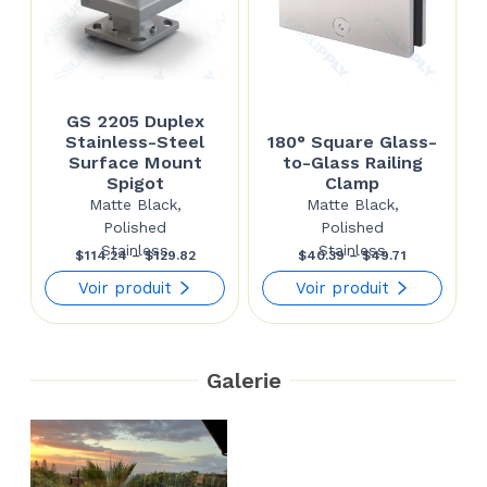
GS 2205 Duplex
Stainless-Steel
180° Square Glass-
Surface Mount
to-Glass Railing
Spigot
Clamp
Matte Black,
Matte Black,
Polished
Polished
Stainless
Stainless
Price
Price
$
114.24
–
$
129.82
$
40.39
–
$
49.71
range:
range:
Voir produit
Voir produit
$114.24
$40.39
through
through
Galerie
$129.82
$49.71