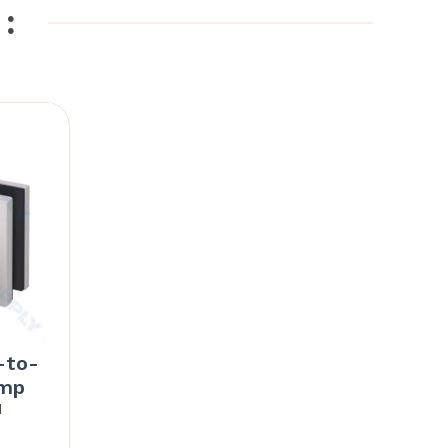
 :
-to-
amp
d
Price