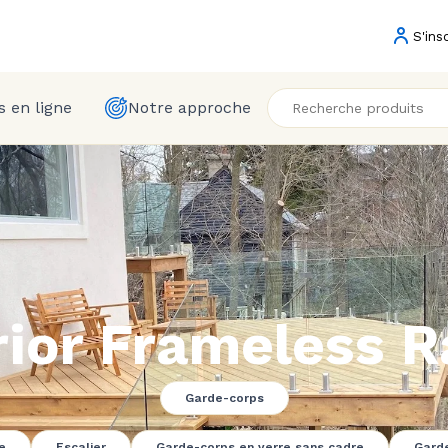
S'ins
 en ligne
Notre approche
ior Frameless R
Garde-corps
e
Escalier
Garde-corps en verre sans cadre
Garde