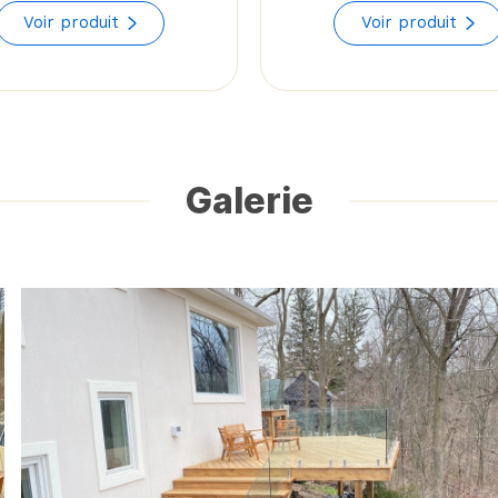
range:
Voir produit
Voir produit
$55.49
through
$64.81
Galerie