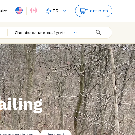
FR
0 articles
crire
ES
EN
Choisissez une catégorie
ailing
-corps extérieur
Inox poli