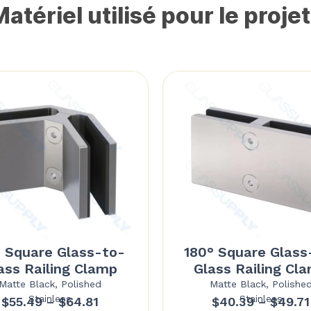
atériel utilisé pour le projet
 Square Glass-to-
180° Square Glass
ass Railing Clamp
Glass Railing Cl
Matte Black, Polished
Matte Black, Polishe
Stainless
Stainless
Price
$
55.49
–
$
64.81
$
40.39
–
$
49.71