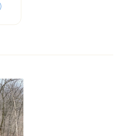
range:
$40.39
through
$49.71