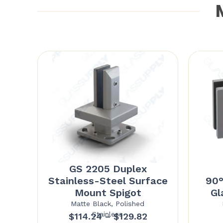
M
GS 2205 Duplex
Stainless-Steel Surface
90°
Mount Spigot
Gl
Matte Black, Polished
Stainless
Price
$
114.24
–
$
129.82