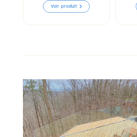
range:
Voir produit
$114.24
through
$129.82