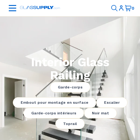
Interior Glass
Railing
Garde-corps
Embout pour montage en surface
Escalier
Garde-corps intérieurs
Noir mat
Toprail