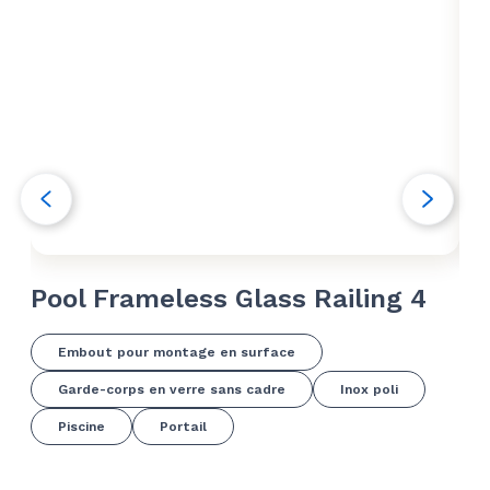
Pool Frameless Glass Railing 4
Po
Embout pour montage en surface
Garde-corps en verre sans cadre
Inox poli
Piscine
Portail