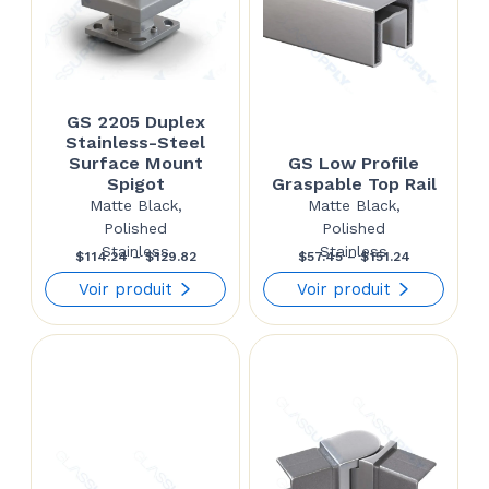
GS 2205 Duplex
Stainless-Steel
Surface Mount
GS Low Profile
Spigot
Graspable Top Rail
Matte Black,
Matte Black,
Polished
Polished
Stainless
Stainless
Price
Price
$
114.24
–
$
129.82
$
57.45
–
$
151.24
range:
range:
Voir produit
Voir produit
$114.24
$57.45
through
through
$129.82
$151.24