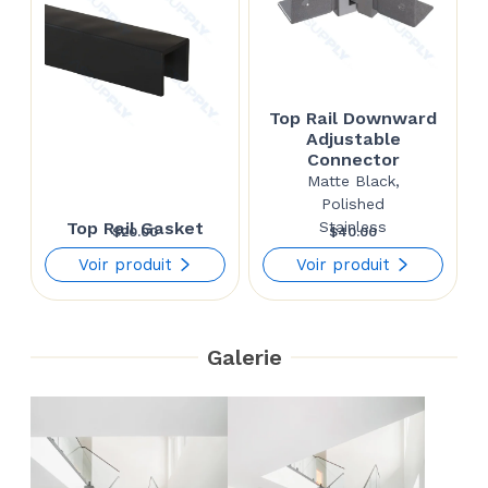
Top Rail Downward
Adjustable
Connector
Matte Black,
Polished
Top Rail Gasket
Stainless
$
20.00
$
40.00
Voir produit
Voir produit
Galerie