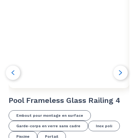
Pool Frameless Glass Railing 4
Fr
Embout pour montage en surface
Garde-corps en verre sans cadre
Inox poli
Piscine
Portail