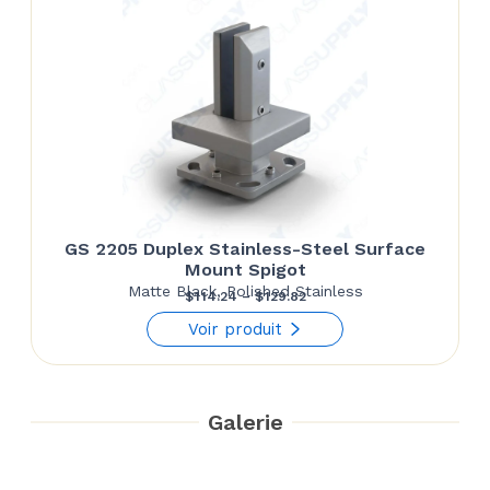
GS 2205 Duplex Stainless-Steel Surface
Mount Spigot
Matte Black, Polished Stainless
Price
$
114.24
–
$
129.82
range:
Voir produit
$114.24
through
Galerie
$129.82