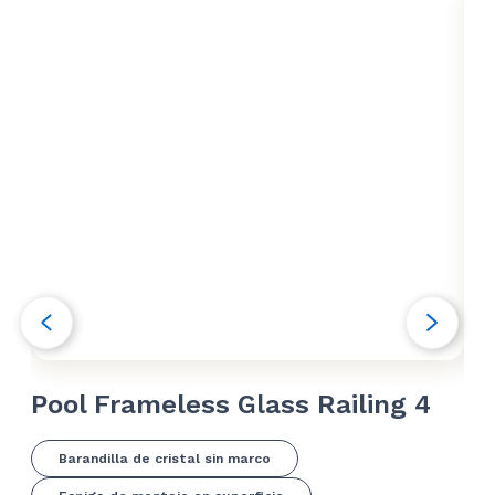
Pool Frameless Glass Railing 4
Po
Barandilla de cristal sin marco