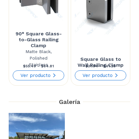
90° Square Glass-
to-Glass Railing
Clamp
Matte Black,
Polished
Square Glass to
Stainless
Wall Railing Clamp
Price
Price
$
55.49
–
$
64.81
$
31.94
–
$
41.26
range:
range:
Ver producto
Ver producto
$55.49
$31.94
through
through
Galería
$64.81
$41.26