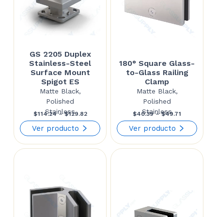
GS 2205 Duplex
Stainless-Steel
180° Square Glass-
Surface Mount
to-Glass Railing
Spigot ES
Clamp
Matte Black,
Matte Black,
Polished
Polished
Stainless
Stainless
Price
Price
$
114.24
–
$
129.82
$
40.39
–
$
49.71
range:
range:
Ver producto
Ver producto
$114.24
$40.39
through
through
$129.82
$49.71