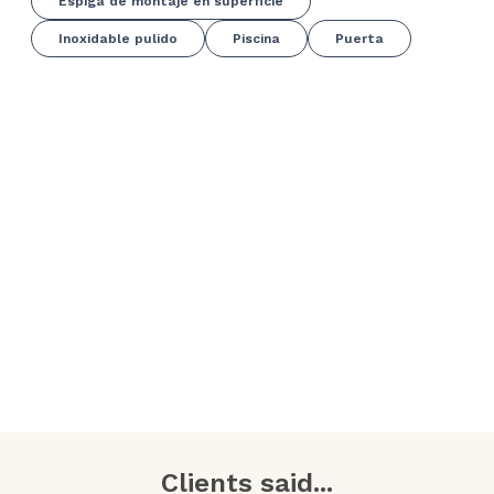
Espiga de montaje en superficie
Inoxidable pulido
Piscina
Puerta
Clients said...