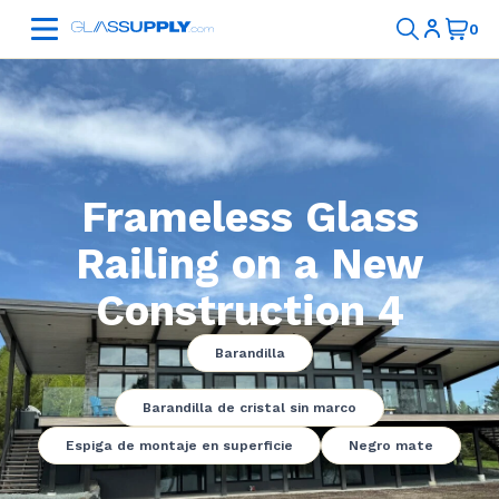
Frameless Glass
Railing on a New
Construction 4
Barandilla
Barandilla de cristal sin marco
Espiga de montaje en superficie
Negro mate