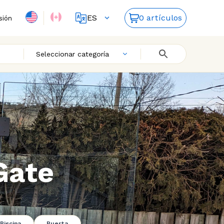
ES
0 artículos
sión
FR
EN
Seleccionar categoría
Gate
Piscina
Puerta