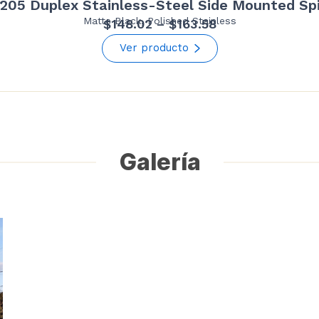
205 Duplex Stainless-Steel Side Mounted Sp
Matte Black, Polished Stainless
Price
$
148.02
–
$
163.58
range:
Ver producto
$148.02
through
$163.58
Galería