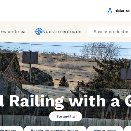
Iniciar se
es en línea
Nuestro enfoque
l Railing with a 
Barandilla
sin marco
Espiga de montaje lateral
Negro mate