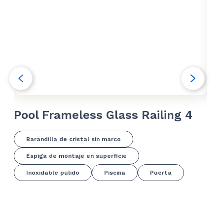
Pool Frameless Glass Railing 4
Po
Barandilla de cristal sin marco
Espiga de montaje en superficie
Inoxidable pulido
Piscina
Puerta