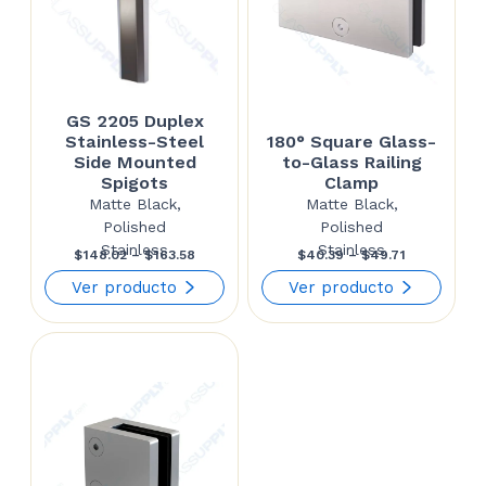
GS 2205 Duplex
Stainless-Steel
180° Square Glass-
Side Mounted
to-Glass Railing
Spigots
Clamp
Matte Black,
Matte Black,
Polished
Polished
Stainless
Stainless
Price
Price
$
148.02
–
$
163.58
$
40.39
–
$
49.71
range:
range:
Ver producto
Ver producto
$148.02
$40.39
through
through
$163.58
$49.71