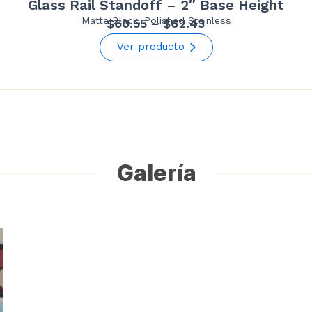
Glass Rail Standoff – 2″ Base Height
Matte Black, Polished Stainless
Price
$
60.55
–
$
62.43
range:
Ver producto
$60.55
through
$62.43
Galería