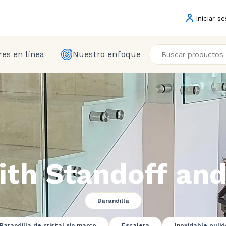
Iniciar se
es en línea
Nuestro enfoque
ith Standoff and
Barandilla
Barandilla de cristal sin marco
Escalera
Inoxidable pulid