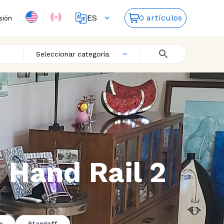
ES
0 artículos
sión
FR
EN
Seleccionar categoría
 Hand Rail 2
o
Standoff